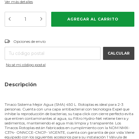
Ver más detalles
CAMBIAR CP
Entregas para el CP:
Opciones de envío
CALCULAR
No sé mi código postal
Descripción
Tinaco Sistema Mejor Agua (SMA) 450 L Rotoplas es ideal para 2-3
personas. Cuenta con una capa antibacterial con tecnología Expel que
inhibe la reproducción de bacterias; su tapa click con cierre perfecto evita
que entren contaminantes al agua, su Filtro Hydro-Net retiene tierra y
sedimentos, manteniendo el agua más limpia y transparente. Los
Tinacos Rotoplas están fabricados en cumplimiento con la NOM NMX-
C374- ONNCCE-CNCP- VIGENTE, cuenta con garantía de por vida.Viene
equipado con los siguientes accesorios para su instalación 1 Válvula de