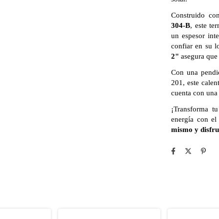
Construido c
304-B
, este t
un espesor int
confiar en su l
2"
asegura que 
Con una pendi
201, este calen
cuenta con un
¡Transforma tu
energía con el
mismo y disfru