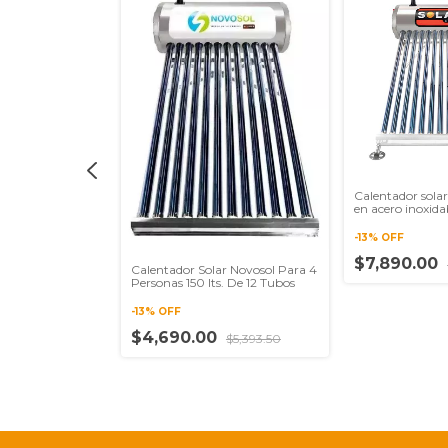
Calentador solar
r Novosol Para 6
en acero inoxida
. De 18 Tubos
capacidad de 173 
-
13
%
OFF
$7,890.00
Calentador Solar Novosol Para 4
$6,668.00
Personas 150 lts. De 12 Tubos
-
13
%
OFF
$4,690.00
$5,393.50