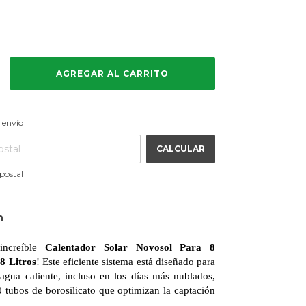
CAMBIAR CP
 CP:
 envío
CALCULAR
postal
n
increíble
Calentador Solar Novosol Para 8
8 Litros
! Este eficiente sistema está diseñado para
 agua caliente, incluso en los días más nublados,
0 tubos de borosilicato que optimizan la captación