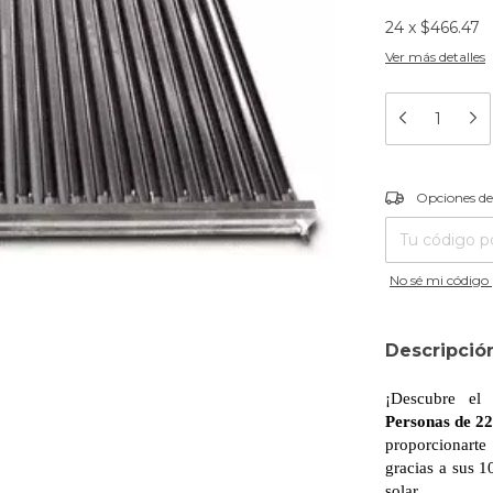
24
x
$466.47
Ver más detalles
Entregas para el
Opciones de
No sé mi código 
Descripció
¡Descubre el 
Personas de 22
proporcionarte
gracias a sus 1
solar.