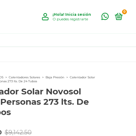
0
¡Hola!
Inicia sesión
O puedes registrarte
OS
>
Calentadores Solares
>
Baja Presión
>
Calentador Solar
onas 273 lts. De 24 Tubos
ador Solar Novosol
 Personas 273 lts. De
bos
0
$9,142.50