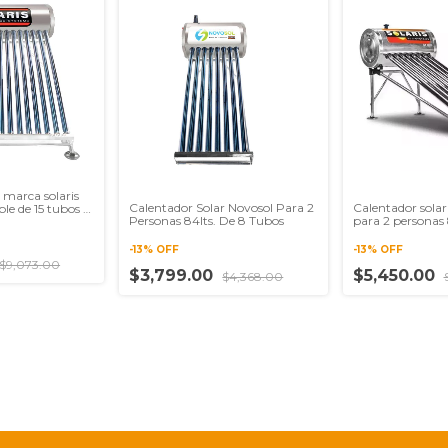
 marca solaris
Calentador Solar Novosol Para 2
Calentador solar
ble de 15 tubos y
Personas 84lts. De 8 Tubos
para 2 personas 
litros
-
13
%
OFF
-
13
%
OFF
$9,073.00
$3,799.00
$5,450.00
$4,368.00