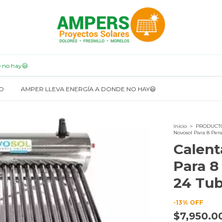
e no hay😃
O
AMPER LLEVA ENERGÍA A DONDE NO HAY😃
Inicio
>
PRODUCT
Novosol Para 8 Pers
Calent
Para 8
24 Tu
-
13
%
OFF
$7,950.0